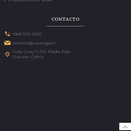
CONTACTO
+569 5331 5430
contacto@casanogal.cl
Guay Guay 10.101, Piedra Roja
Chicureo, Colina.