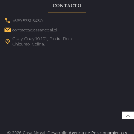
CONTACTO
+569 5331 5430
contacto@casanogal.cl
Guay Guay 10.101, Piedra Roja
Chicureo, Colina.
© 2026 Casa Nogal. Desarrollo
Agencia de Posicionamiento y